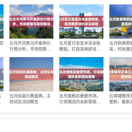
蒜
五月齐河黑马开泰房价
五月夏日宝宝沐浴全新
五月欧美明
行情分析，市场观察与
教程，打造清爽舒适的
采，时尚潮
趋势解读
沐浴体验
机
五月绘画比赛盛典，主
五月蛋糕店重塑市场，
云南辅警改
双
持词及活动概览
引领潮流的全新营销策
更新，最新
略