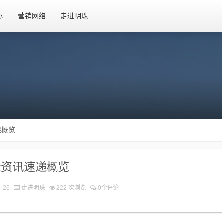
心
营销网络
走进明珠
递概览
险资讯速递概览
-26
走进明珠
222 次浏览
0个评论