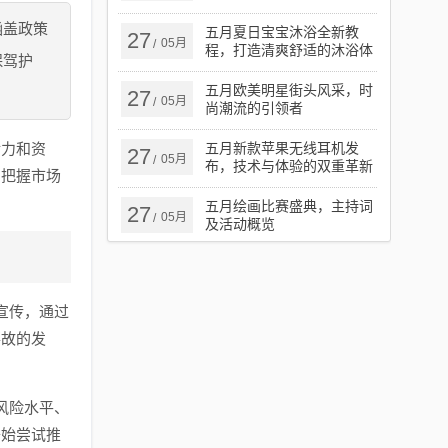
涵盖政策
五月夏日宝宝沐浴全新教
27
05月
/
程，打造清爽舒适的沐浴体
保驾护
验
五月欧美明星街头风采，时
27
05月
/
尚潮流的引领者
活力和资
五月新款苹果无线耳机发
27
05月
/
布，技术与体验的双重革新
，把握市场
揭秘
五月绘画比赛盛典，主持词
27
05月
/
及活动概览
宣传，通过
事故的发
风险水平、
开始尝试推