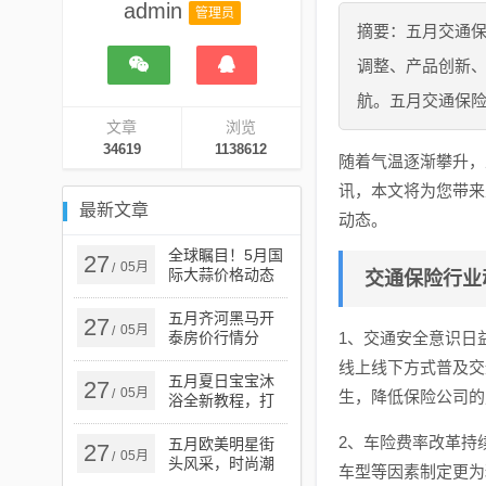
admin
管理员
摘要：五月交通
调整、产品创新
航。五月交通保
文章
浏览
34619
1138612
随着气温逐渐攀升，
讯，本文将为您带来
最新文章
动态。
全球瞩目！5月国
27
05月
/
际大蒜价格动态
交通保险行业
更新
五月齐河黑马开
27
05月
/
泰房价行情分
1、交通安全意识日
析，市场观察与
线上线下方式普及交
趋势解读
五月夏日宝宝沐
27
05月
/
生，降低保险公司的
浴全新教程，打
造清爽舒适的沐
浴体验
2、车险费率改革持
五月欧美明星街
27
05月
/
头风采，时尚潮
车型等因素制定更为
流的引领者