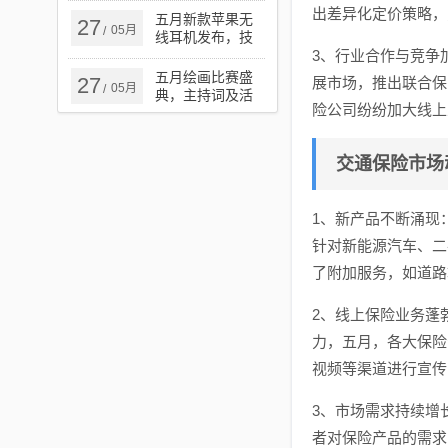
出差异化定价策略，
五月新款苹果无
27
05月
/
线耳机发布，技
术与体验的双重
3、行业合作与竞争
革新揭秘
五月绘画比赛盛
27
展市场，推出联合保
05月
/
典，主持词及活
险公司纷纷加大线上
动概览
交通保险市场
1、新产品不断涌现
针对新能源汽车、二
了附加服务，如道路
2、线上保险业务蓬
力，五月，各大保险
视频等渠道进行宣传
3、市场需求持续增
者对保险产品的需求