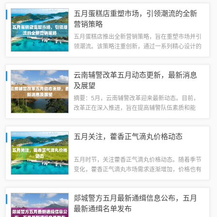
者的热情和创造力。比赛将分为多个环节，包括现
五月蛋糕店重塑市场，引领潮流的全新
场绘画、作品展示和评选等环节。此次活动将...
营销策略
五月蛋糕店推出全新营销策略，旨在重塑市场并引
领潮流。该策略注重创新，通过一系列精心设计的
活动和促销手段，吸引更多消费者关注。店铺将重
点关注提升产品品质和服务质量，提高客户满意
云南辅警改革五月动态更新，最新消息
度，增强品牌忠诚度。这一系列举措旨在提升蛋...
及展望
摘要：5月，云南辅警改革迎来最新动态。目前，
改革正在深入推进，旨在提高辅警队伍素质和能
力，更好地服务社会治安防控工作。五月动态包括
继续完善辅警管理制度、加强培训和考核，以及优
五月关注，藿香正气滴丸价格动态
化薪酬待遇等方面。展望未来，云南辅警改革将...
五月时节，关注藿香正气滴丸价格动态。随着季节
变化，藿香正气滴丸市场需求逐渐增加，价格也有
所波动。具体价格因品牌、药店、地区等因素而有
所不同。建议消费者在购买前对比不同渠道的价
郯城警方五月最新通缉信息公布，五月
格，选择信誉良好的药店或网上平台购买，以确...
最新通缉名单发布