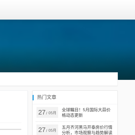
热门文章
全球瞩目！5月国际大蒜价
27
05月
/
格动态更新
五月齐河黑马开泰房价行情
27
05月
/
分析，市场观察与趋势解读