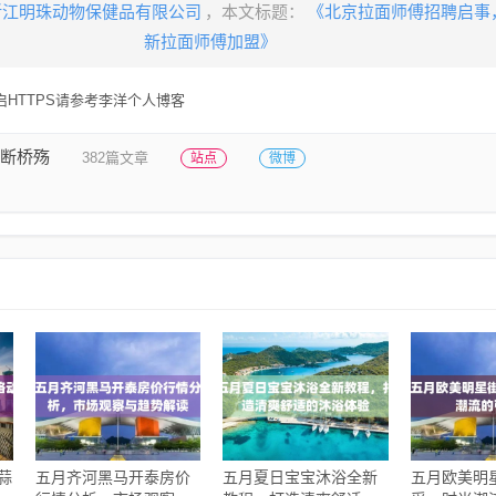
浙江明珠动物保健品有限公司
，本文标题：
《北京拉面师傅招聘启事
新拉面师傅加盟》
HTTPS请参考李洋个人博客
断桥殇
382篇文章
站点
微博
蒜
五月齐河黑马开泰房价
五月夏日宝宝沐浴全新
五月欧美明