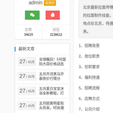
admin
管理员
北京最新拉面师
的拉面制作技能
地点在北京，待
文章
浏览
来。
34619
1138612
1、招聘背景
最新文章
2、岗位职责
全球瞩目！5月国
27
05月
/
际大蒜价格动态
3、任职要求
更新
五月齐河黑马开
27
05月
/
4、福利待遇
泰房价行情分
析，市场观察与
趋势解读
5、招聘流程
五月夏日宝宝沐
27
05月
/
浴全新教程，打
造清爽舒适的沐
6、应聘方式
浴体验
五月欧美明星街
27
05月
/
头风采，时尚潮
7、公司介绍
流的引领者