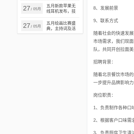
五月新款苹果无
27
8、发展前景
05月
/
线耳机发布，技
术与体验的双重
9、联系方式
革新揭秘
五月绘画比赛盛
27
05月
/
典，主持词及活
随着社会的快速发展
动概览
市场需求，我们现面
队，共同开创拉面美
招聘背景：
随着北京餐饮市场的
一步提升品牌影响力
岗位职责：
1、负责制作各种口
2、根据客户口味需
3、负责厨房卫生清