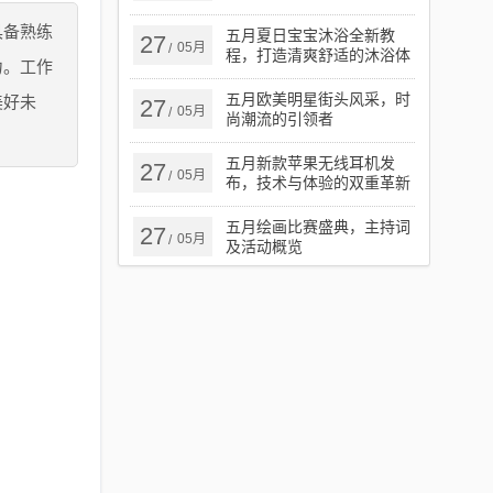
具备熟练
五月夏日宝宝沐浴全新教
27
05月
/
程，打造清爽舒适的沐浴体
力。工作
验
五月欧美明星街头风采，时
美好未
27
05月
/
尚潮流的引领者
五月新款苹果无线耳机发
27
05月
/
布，技术与体验的双重革新
揭秘
五月绘画比赛盛典，主持词
27
05月
/
及活动概览