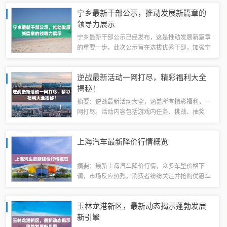
满挑战和机遇的职业，适合热爱烹饪、有责任心、
宁乡最新干部公示，推动发展新篇章的
具备基本厨艺技能的人士。加入我们的团队，...
领导力展示
宁乡最新干部公示已经发布，这是推动发展新篇章
的重要一步。此次公示旨在选拔优秀干部，加强宁
乡市领导力量，推动经济、文化、社会等各方面的
全面发展。公示内容包括干部的基本信息、工作经
逆战最新活动一网打尽，精彩福利大全
历和业绩等，公开透明地进行选拔和任命。此...
揭秘！
摘要：逆战最新活动大全，涵盖所有精彩福利，一
网打尽。活动内容包括游戏内任务、挑战、抽奖
等，以及丰厚的奖励和优惠。玩家们可以参与各种
活动，获得游戏道具、装备、经验等奖励，提升游
上海汽车最新降价行情概览
戏体验。还有独家福利和惊喜活动等待玩家们探...
摘要：最新上海汽车降价行情，众多车型价格下
调，市场反应热烈。消费者纷纷关注并抢购优惠车
辆，车市呈现活跃态势。具体降价幅度和车型各
异，为购车者提供了更多选择。这是当前上海汽车
玉林龙港新区，最新动态揭示蓬勃发展
市场的最新降价情况。降价趋势及原因上海汽车
新引擎
市...