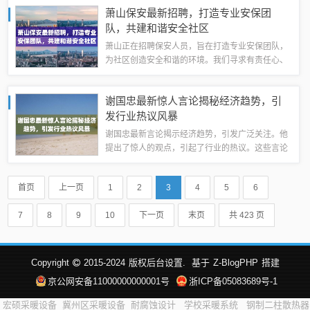
对当地经济发展和人才流动起到了积极的推动作
萧山保安最新招聘，打造专业安保团
用。余江龙岗发布最新招聘消息，涉及多个职位...
队，共建和谐安全社区
萧山正在招聘保安人员，旨在打造专业安保团队，
为社区创造安全和谐的环境。我们寻求有责任心、
专业素养高、具备良好沟通能力的候选人加入我们
的团队。我们重视每位保安人员的培训和发展，提
谢国忠最新惊人言论揭秘经济趋势，引
供全面的福利待遇和职业发展机会。欢迎有志...
发行业热议风暴
谢国忠最新言论揭示经济趋势，引发广泛关注。他
提出了惊人的观点，引起了行业的热议。这些言论
涉及经济领域的多个方面，包括市场趋势、行业发
展和经济预测等。谢国忠的最新言论引发了行业热
首页
上一页
1
2
3
4
5
6
议，他揭示了当前经济趋势，让人们更加关注...
7
8
9
10
下一页
末页
共 423 页
Copyright
2015-2024
版权后台设置.
基于
Z-BlogPHP
搭建
京公网安备11000000000001号
浙ICP备05083689号-1
宏硕采暖设备
冀州区采暖设备
耐腐蚀设计
学校采暖系统
钢制二柱散热器