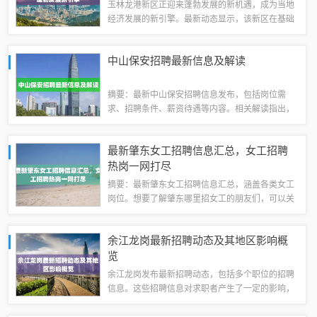
玉林龙港新区正迎来蓬勃发展的新机遇，成为当地
经济发展的新引擎。最新动态显示，该新区在基础
设施建设、产业发展等方面取得显著进展。作为新
兴的经济增长点，玉林龙港新区正吸引着越来越多
中山保安招聘最新信息及解读
的投资和关注，为当地经济发展注入新的活力...
摘要：最新中山保安招聘信息发布，包括岗位需
求、招聘条件、薪资待遇等内容。相关解读指出，
随着中山地区安全需求的增加，保安行业正在迅速
发展，对专业人才的需求也在不断提高。应聘者需
最新肇东女工招聘信息汇总，女工招聘
关注招聘信息细节，符合相关条件即可参与应聘...
热岗一网打尽
摘要：最新肇东女工招聘信息汇总，涵盖各类女工
岗位。想要了解肇东哪里招女工的朋友们，可以关
注本摘要。我们为您汇总了最新的肇东女工招聘信
息，包括不同行业、职位的招聘需求。如果您有求
余江龙岗最新招聘动态及其地区影响概
职意向，请密切关注相关招聘信息，把握就业...
览
余江龙岗发布最新招聘动态，包括多个职位的招聘
信息。这些招聘信息对求职者产生了一定的影响，
提供了更多就业机会。招聘涉及多个领域和行业，