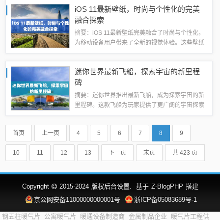
到她的最新进展和成功经验，从而受到启发，激发
iOS 11最新壁纸，时尚与个性化的完美
我们追求自己梦想的动力。卜谨惠的成功故事...
融合探索
摘要：iOS 11最新壁纸完美融合了时尚与个性化，
为移动设备用户带来了全新的视觉体验。这些壁纸
设计独特，色彩鲜明，不仅美化了设备屏幕，还反
映了用户的个性和品味。无论是动态还是静态壁
迷你世界最新飞船，探索宇宙的新里程
纸，都展现了出色的创意和设计，让iO...
碑
摘要：迷你世界推出最新飞船，成为探索宇宙的新
里程碑。这款飞船为玩家提供了更广阔的宇宙探索
体验，让人们在游戏中自由穿梭于星际之间。这一
最新科技玩具将带来全新的冒险和挑战，让玩家在
首页
上一页
4
5
6
7
8
9
迷你世界中畅享宇宙探索的乐趣。#迷你世界...
10
11
12
13
下一页
末页
共 423 页
Copyright
2015-2024
版权后台设置.
基于
Z-BlogPHP
搭建
京公网安备11000000000001号
浙ICP备05083689号-1
钢五柱暖气片
公寓暖气片
暖通设备制造商
金属制品企业
暖气片工程供