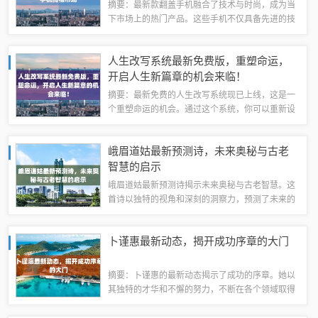
摘要：最新款翻盖手机融合了技术与时尚，成为当
下市场上的热门产品。这些手机不仅具备先进的技
术功能，还拥有时尚的设计，为用户带来全新的使
用体验。无论是性能还是外观，最新款翻盖手机都
人生改写系统最新免费版，重塑命运，
展现了科技与设计的完美结合。本文将带您深...
开启人生新篇章的机会来临！
摘要：最新免费的人生改写系统现已上线，这是一
个重塑命运的机会。通过这个系统，你可以重新设
计自己的人生轨迹，实现自己的梦想和目标。无论
你的过去如何，现在都可以通过这个系统开启新的
峨眉道姑最新预测诗，未来奥秘与古老
人生篇章。不要等待机会自然降临，抓住这个...
智慧的启示
峨眉道姑最新预测诗揭示未来奥秘与古老智慧。这
首诗以独特的视角和深刻的洞察力，预测了未来的
趋势和变化。通过融合古老的智慧和现代信息，道
姑以诗歌的形式传达了未来的启示，引导人们思考
卜谨惠最新动态，揭开成功序章的大门
和探索未来的可能性。摘要字数在100-2...
摘要：卜谨惠的最新动态揭示了成功的序章。她以
其独特的才华和不懈的努力，不断在各个领域取得
显著成就。通过关注她的最新动态，我们可以了解