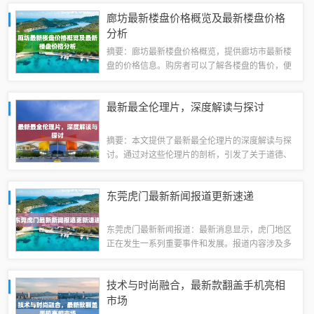
人民生活状况。报道内容丰富多彩，涉及多个重要
廊坊最新楼盘价格概览及最新楼盘价格
议题，为外界了解罗定提供了最新的信息。政治...
分析
摘要：廊坊最新楼盘价格概览，提供廊坊市最新楼
盘的价格信息。购房者可以了解各楼盘的售价，便
于做出购房决策。摘要字数在100-200字之间，具
体价格信息需根据实际情况而定。概述廊坊，作为
最新最全伦理片，深度解读与探讨
河北省的重要城市，近年来经济发展迅...
摘要：本文提供了最新最全伦理片的深度解读与探
讨。通过对这些伦理片的剖析，引发了关于道德、
人性、社会价值观等议题的广泛讨论。文章旨在引
导观众从多个角度思考这些影片所传递的信息，并
东莞虎门最新新闻报道更新速递
探讨它们在当代社会中的意义和影响。这些伦...
东莞虎门最新新闻报道：最新消息显示，虎门地区
正在发生一系列重要事件和发展。报道内容涉及多
个方面，包括经济发展、社会动态、文化活动等。
目前，虎门正迎来新的发展机遇，各方面都在积极
技术与时尚融合，最新款翻盖手机亮相
推进，取得了令人瞩目的成绩。更多详细报道...
市场