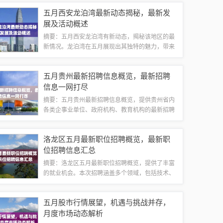
伤和可怜的画面。观众将随着剧中人物的喜怒哀
五月西安龙泊湾最新动态揭秘，最新发
乐，感受到农村的喜怒哀乐，以及生活的无常和...
展及活动概述
摘要：五月西安龙泊湾有新动态，揭秘该地区的最
新情况。龙泊湾在五月展现出其独特的魅力，带来
一系列令人瞩目的变化。关注者可以期待更多详细
信息的公布，以全面了解这个地方的最新动态。新
五月贵州最新招聘信息概览，最新招聘
项目建设正如火如荼在五月，西安龙泊湾的新...
信息一网打尽
摘要：五月贵州最新招聘信息概览，提供贵州省内
各类企事业单位、政府机构、教育机构的最新招聘
信息。包括岗位名称、招聘人数、任职要求、薪资
待遇等详细信息。为求职者提供便捷、全面的就业
洛龙区五月最新职位招聘概览，最新职
信息，助力求职者快速找到适合自己的工作岗...
位招聘信息汇总
摘要：洛龙区五月最新职位招聘概览，提供了丰富
的就业机会。本次招聘涵盖多个领域，包括技术、
销售、管理等多个岗位。招聘活动为求职者提供了
与优秀企业接触的机会，促进了人才的流动和匹
五月股市行情展望，机遇与挑战并存，
配。求职者可以通过此机会寻找适合自己的工作...
月度市场动态解析