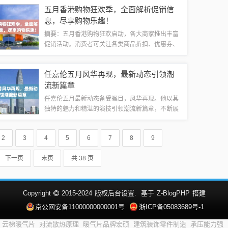
场。本文将对恩施市二手房市场五月的动态进行解
五月香港购物狂欢季，全面解析促销信
析，提供最新资讯和市场趋势分析，帮助购房者
息，尽享购物乐趣！
做...
摘要：五月香港购物狂欢启动，各大商家推出丰富
促销活动。消费者可关注各类商品折扣、优惠券、
赠品等优惠信息，享受购物乐趣。本文为您全面解
析五月香港促销信息，带您领略购物盛宴。香港五
任嘉伦五月风华再现，最新动态引领潮
月购物节五月，香港一年一度的购物节如期而...
流新篇章
任嘉伦五月最新动态备受瞩目，风华再现。他以其
独特的魅力和精湛的演技引领潮流新篇章，不断展
现出多样化的个人魅力。五月，任嘉伦的动态引领
了新一轮的关注和热议，成为众多粉丝和观众关注
2
3
4
5
6
7
8
9
的焦点。影视新作惊艳亮相五月，任嘉伦主演...
下一页
末页
共 38 页
Copyright
2015-2024
版权后台设置.
基于
Z-BlogPHP
搭建
京公网安备11000000000001号
浙ICP备05083689号-1
云梯暖气片
对流散热原理
暖气片品牌宏硕
建筑装饰零件制造
承压能力强