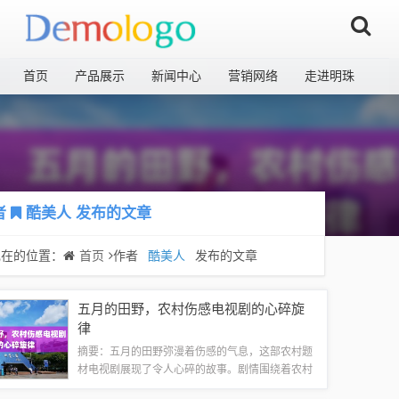
首页
产品展示
新闻中心
营销网络
走进明珠
者
酷美人
发布的文章
现在的位置：
首页
作者
酷美人
发布的文章
五月的田野，农村伤感电视剧的心碎旋
律
摘要：五月的田野弥漫着伤感的气息，这部农村题
材电视剧展现了令人心碎的故事。剧情围绕着农村
生活的艰辛和人物的命运展开，描绘了一幅充满悲