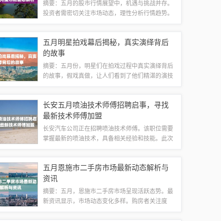
摘要：五月的股市行情展望中，机遇与挑战并存。
投资者需密切关注市场动态，理性分析行情趋势。
本月股市可能经历波动，但整体趋势仍具投资机
会。投资者应把握机遇，同时警惕风险，做好投资
五月明星拍戏幕后揭秘，真实演绎背后
策略，以实现收益最大化。五月股市行情概述：...
的故事
摘要：五月份，明星们在拍戏过程中真实演绎背后
的故事，假戏真做，让人们看到了他们精湛的演技
和真实的情感表达。这些明星通过深入角色，将剧
情融入到现实生活中，为观众带来了更加真实、感
长安五月喷油技术师傅招聘启事，寻找
人的表演。真实情感与戏剧的深情碰撞在五月...
最新技术师傅加盟
长安汽车公司正在招聘喷油技术师傅。该职位需要
掌握最新的喷油技术，具备相关经验和技能。此次
招聘启事旨在寻找具有专业技能的人才，以提升公
司技术水平和竞争力。该职位的招聘时间限定在五
五月恩施市二手房市场最新动态解析与
月，有意者请尽快申请。招聘详情请联系公司...
资讯
摘要：五月，恩施市二手房市场呈现活跃态势。最
新资讯显示，市场动态变化多样。购房者关注度
高，交易活跃。房价走势平稳，政策调控影响市