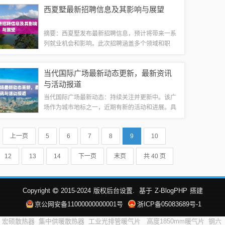
会。本次招聘不仅提供了丰厚的薪酬待遇，还为个
西夏墅最新招聘信息及其影响与展望
人职业发展提供了广阔的空间和专业的培训机会...
摘要：西夏墅发布最新招聘信息，预计将带来一系
列就业机会和影响。此次招聘涵盖多个领域和职
位，为求职者提供了广阔的就业空间。这也反映了
西夏墅地区经济发展的活力和前景，对地区产业发
当代国际广场最新动态更新，最新资讯
展将产生积极影响。展望未来，随着招聘活动的...
与活动报道
当代国际广场最新动态：持续关注并更新中。该广
场作为城市地标之一，近期有新的活动和进展。具
体细节尚未公开，但预计将带来新的商业、娱乐和
文化体验。敬请期待更多关于当代国际广场的最新
上一页
5
6
7
8
9
10
消息。当代国际广场持续更新最新动态，未来...
12
13
14
下一页
末页
共 40 页
Copyright
2015-2024
版权后台设置.
基于
Z-BlogPHP
搭建
京公网安备11000000000001号
浙ICP备05083689号-1
宏硕散热器
集中供暖散热器
工业光排管暖气片
高度1850mm暖气片
钢六