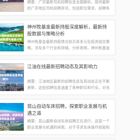
摘要：广宗最新司机招聘信息全面解析。提供最新
的广宗地区司机招聘资讯，包括职位需求、招聘条
件、薪资待遇等详细内容。想要成为司机或寻找司
机职位的人士，请关注广宗招聘司机最新信息，以
神州牧基金最新持股深度解析，最新持
便及时获取相关资讯并做出合适的选择。广宗...
股数据与策略分析
神州牧基金最新持股情况显示其多元化投资组合策
略，涉及多个行业和领域。分析表明，神州牧基金
注重长期价值投资，优选具备成长潜力和良好基本
面的优质企业。其最新持股结构体现了对科技、消
江油在线最新招聘动态及其影响力
费等领域的关注，同时分散风险，稳健布局。...
摘要：江油地区最新的招聘信息及其动态正在不断
更新，这些招聘信息涵盖了各种职位和行业，对当
地就业市场产生了深远影响。这些招聘活动不仅为
求职者提供了更多就业机会，也促进了江油地区经
昆山自动车床招聘，探索职业发展与机
济的发展和人才的流动。具体招聘信息及其影...
遇之道
摘要：昆山最新自动车床招聘正在进行，这是一个
职业发展与机遇的探索。对于寻求车床操作技能和
机械制造经验的求职者来说，这是一个绝佳的机