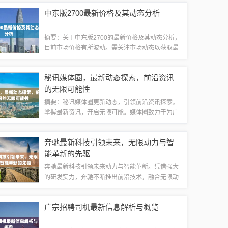
慧。与全球玩家一同参与战斗，感受海战的魅力，
中东版2700最新价格及其动态分析
成为海洋霸主。游戏画面精美，音效震撼，让...
摘要：关于中东版2700的最新价格及其动态分析，
目前市场价格有所波动。需关注市场动态以获取最
新价格信息，同时进行分析，包括市场供需、竞争
态势等因素。具体价格及动态请查询专业市场研究
秘讯媒体圈，最新动态探索，前沿资讯
报告或相关渠道。中东版2700概述中...
的无限可能性
摘要：秘讯媒体圈更新动态，引领前沿资讯探索。
掌握最新资讯，开启无限可能。媒体圈致力于为广
大用户提供最新、最热的新闻和资讯，涵盖各个领
域的前沿信息。跟随秘讯媒体圈的步伐，了解最新
奔驰最新科技引领未来，无限动力与智
动态，把握时代脉搏。概述秘讯媒体，一种以...
能革新的先驱
奔驰最新科技引领未来动力与智能革新。凭借强大
的研发实力，奔驰不断推出前沿技术，融合无限动
力与智能化，打造卓越驾驶体验。其最新科技成果
展示了汽车行业的创新力量，为驾驶者带来更加智
广宗招聘司机最新信息解析与概览
能、安全、高效的出行选择。奔驰不断突破技...