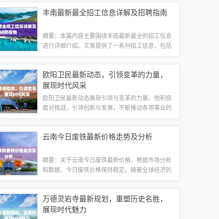
产安全。它的出现也推动了锁具行业的创新与发
丰南最新最全招工信息详解及招聘指南
展，提高了整个社会的安全水平。这项新技术将...
摘要：本篇内容主要围绕丰南最新最全的招工信息
进行详细介绍。文章提供了一系列招工信息，包括
各种岗位和职位要求。这些信息全面涵盖了丰南地
区的就业市场，为求职者提供了丰富的选择。摘要
欧阳卫民最新动态，引领变革的力量，
字数控制在100-200字之间：，，本文...
展现时代风采
欧阳卫民最新动态展现引领与变革的力量。他积极
面对挑战，引领创新与发展，不断推动各项事业的
进步。他的领导力和前瞻性思考，为相关领域带来
变革的力量，推动社会向前发展。关注欧阳卫民的
云南今日废铁最新价格走势及分析
最新动态，见证他与时代共同进步的辉煌成就...
摘要：关于云南今日废铁最新价格，根据市场分析
和数据，今日废铁价格保持稳定。随着全球经济的
复苏和需求的增加，废铁价格呈现上升趋势。云南
地区的废铁价格与全国市场保持同步，受到供求关
万德灵岩寺最新规划，重塑历史名胜，
系、政策调整、环保要求等多重因素影响。具...
展现时代魅力