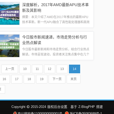
交体验。该网页致力于打造一个互动、有趣的社交
深度解析，2017年AMD最新APU技术革
平台，让用户轻松愉快地度过每一天。随着互...
新及其影响
摘要：本文介绍了AMD在2017年推出的最新APU
技术革新。新一代APU融合了高性能处理器和高效
图形处理器，实现了更强大的计算能力和图形性
能。该技术革新将带来更为出色的能效比和性能表
今日股市新闻速递，市场走势分析与行
现，推动计算机硬件的发展。本文深入...
业热点解读
今日股市最新新闻和市场走势分析，结合行业热点
解读。市场呈现波动，投资者关注焦点集中在几个
热门行业。各行业走势各异，但整体趋势向好。投
资者需密切关注市场动态，理性分析市场走势，同
上一页
10
11
12
13
14
时关注行业热点，以做出明智的投资决策。摘...
16
17
18
19
下一页
末页
页
Copyright
2015-2024
版权后台设置.
基于
Z-BlogPHP
搭建
京公网安备11000000000001号
浙ICP备05083689号-1