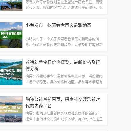
万德灵岩寺最新规划旨在重塑这一历史名胜，展现
时代风采。规划内容包括对寺庙进行全面修缮，保
护并传承文化遗产，同时融入现代元素，提升游客
体验。通过这一规划，万德灵岩寺将焕发新貌，成
小明发布，探索看看首页最新动态
为集历史文化、旅游观光、休闲禅修于一体的...
小明发布了一个关于探索看看首页最新动态的消
息。他关注最新的更新和趋势，以便及时获取最新
的信息和机会。这个动态可能包括新闻、社交媒体
趋势、新技术等等。小明希望通过探索看看首页的
养猪助手今日价格概览，最新价格及行
最新动态来保持自己的知识和视野的更新。这是...
情分析
摘要：养猪助手今日最新价格概览显示，当前猪肉
市场价格稳定，具体价格因地区、品种等因素略有
差异。养猪助手提供最新的市场动态和价格信息，
帮助养猪企业和个人做出更明智的决策。如需更详
啪啪公社最新网页，探索社交娱乐新时
细的价格信息，建议查询养猪助手官方网站或...
代的先锋平台
摘要：啪啪公社最新网页探索社交娱乐的新纪元，
提供丰富的社交功能和娱乐体验。用户可以在这里
结交新朋友，参与各种有趣的活动，享受全新的社