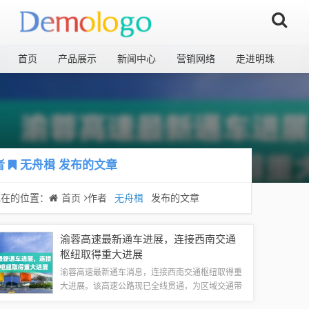
首页
产品展示
新闻中心
营销网络
走进明珠
者
无舟楫
发布的文章
现在的位置：
首页
作者
无舟楫
发布的文章
渝蓉高速最新通车进展，连接西南交通
枢纽取得重大进展
渝蓉高速最新通车消息，连接西南交通枢纽取得重
大进展。该高速公路现已全线贯通，为区域交通带
来了极大的便利。这一重要进展不仅提升了西南地